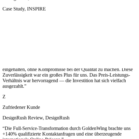
der Webseiten-Optimierung und im digitalen Marketing hat unsere
Sichtbarkeit enorm verbessert.
”
C
CEO, Atta Pallet
Verifizierter Kunde
,
Atta Pallet
“
Trotz der Komplexität des Projekts haben sie jeden Termin
eingehalten, ohne Kompromisse bei der Qualität zu machen. Diese
Zuverlässigkeit war ein großes Plus für uns. Das Preis-Leistungs-
Verhältnis war hervorragend — die Investition hat sich vielfach
ausgezahlt.
”
Z
Zufriedener Kunde
DesignRush Review
,
DesignRush
“
Die Full-Service-Transformation durch GoldenWing brachte uns
+140% qualifizierte Kontaktanfragen und eine überzeugende
internationale Online-Präsenz.
”
M