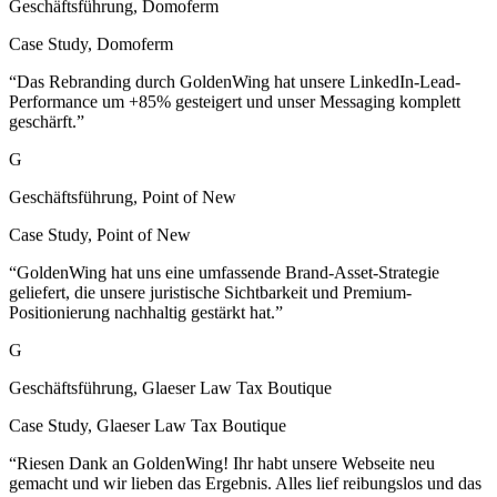
Case Study
,
Domoferm
“
Das Rebranding durch GoldenWing hat unsere LinkedIn-Lead-
Performance um +85% gesteigert und unser Messaging komplett
geschärft.
”
G
Geschäftsführung, Point of New
Case Study
,
Point of New
“
GoldenWing hat uns eine umfassende Brand-Asset-Strategie
geliefert, die unsere juristische Sichtbarkeit und Premium-
Positionierung nachhaltig gestärkt hat.
”
G
Geschäftsführung, Glaeser Law Tax Boutique
Case Study
,
Glaeser Law Tax Boutique
“
Riesen Dank an GoldenWing! Ihr habt unsere Webseite neu
gemacht und wir lieben das Ergebnis. Alles lief reibungslos und das
Team war super zu arbeiten. Die neue Seite ist nicht nur schön,
sondern auch leicht zu bedienen.
”