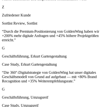
Zufriedener Kunde
Sortlist Review
,
Sortlist
“
Durch die Premium-Positionierung von GoldenWing haben wir
+200% mehr digitale Anfragen und +45% höhere Projektgrößen
erreicht.
”
G
Geschäftsführung, Erkurt Gartengestaltung
Case Study
,
Erkurt Gartengestaltung
“
Die 360°-Digitalstrategie von GoldenWing hat unser digitales
Geschäftsmodell von Grund auf aufgebaut — mit +80% Brand
Recognition und +35% Weiterempfehlungsrate.
”
G
Geschäftsführung, Umzugsreif
Case Study
,
Umzugsreif
“
GoldenWing hat eine skalierbare Streaming-Plattform für Web und