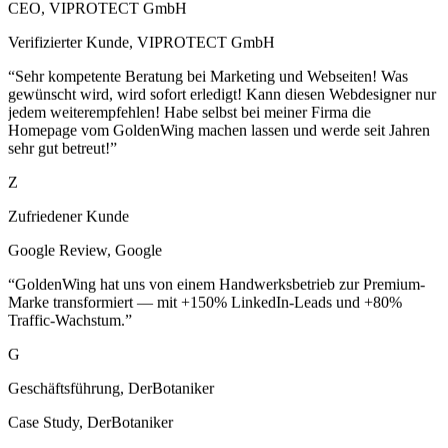
Verifizierter Kunde
,
VIPROTECT GmbH
“
Sehr kompetente Beratung bei Marketing und Webseiten! Was
gewünscht wird, wird sofort erledigt! Kann diesen Webdesigner nur
jedem weiterempfehlen! Habe selbst bei meiner Firma die
Homepage vom GoldenWing machen lassen und werde seit Jahren
sehr gut betreut!
”
Z
Zufriedener Kunde
Google Review
,
Google
“
GoldenWing hat uns von einem Handwerksbetrieb zur Premium-
Marke transformiert — mit +150% LinkedIn-Leads und +80%
Traffic-Wachstum.
”
G
Geschäftsführung, DerBotaniker
Case Study
,
DerBotaniker
“
Durch die digitale Recruiting-Strategie von GoldenWing erreichen
wir nun Talente in über 15 Ländern — mit deutlich schnellerer