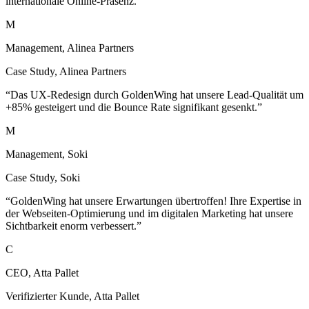
Management, Alinea Partners
Case Study
,
Alinea Partners
“
Das UX-Redesign durch GoldenWing hat unsere Lead-Qualität um
+85% gesteigert und die Bounce Rate signifikant gesenkt.
”
M
Management, Soki
Case Study
,
Soki
“
GoldenWing hat unsere Erwartungen übertroffen! Ihre Expertise in
der Webseiten-Optimierung und im digitalen Marketing hat unsere
Sichtbarkeit enorm verbessert.
”
C
CEO, Atta Pallet
Verifizierter Kunde
,
Atta Pallet
“
Trotz der Komplexität des Projekts haben sie jeden Termin
eingehalten, ohne Kompromisse bei der Qualität zu machen. Diese