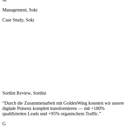
Case Study
,
Soki
“
Riesen Dank an GoldenWing! Ihr habt unsere Webseite neu
gemacht und wir lieben das Ergebnis. Alles lief reibungslos und das
Team war super zu arbeiten. Die neue Seite ist nicht nur schön,
sondern auch leicht zu bedienen.
”
Z
Zufriedener Kunde
Sortlist Review
,
Sortlist
“
Durch die Zusammenarbeit mit GoldenWing konnten wir unsere
digitale Präsenz komplett transformieren — mit +180%
qualifizierten Leads und +95% organischem Traffic.
”
G
Geschäftsführung, Domoferm