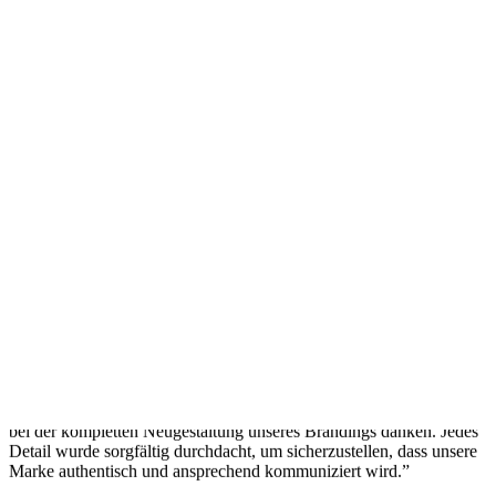
02
Umsetzen
“
Goldenwing ist eine herausragende Grafik- und Webdesign-
Agentur in Wien! Das Team war äußerst professionell, kreativ und
engagiert. Sie haben meine Erwartungen übertroffen und meine
Vision perfekt umgesetzt. Die Kommunikation war hervorragend
03
und das Team war stets freundlich und professionell.
”
Weiterentwickeln
C
CEO, Turbo Mango
Verifizierter Kunde
,
Turbo Mango
“
Wir möchten dem Team von GoldenWing für ihre großartige Arbeit
bei der kompletten Neugestaltung unseres Brandings danken. Jedes
Detail wurde sorgfältig durchdacht, um sicherzustellen, dass unsere
Marke authentisch und ansprechend kommuniziert wird.
”
Z