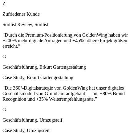
Zufriedener Kunde
Sortlist Review
,
Sortlist
“
Durch die Premium-Positionierung von GoldenWing haben wir
+200% mehr digitale Anfragen und +45% höhere Projektgrößen
erreicht.
”
G
Geschäftsführung, Erkurt Gartengestaltung
Case Study
,
Erkurt Gartengestaltung
“
Die 360°-Digitalstrategie von GoldenWing hat unser digitales
Geschäftsmodell von Grund auf aufgebaut — mit +80% Brand
Recognition und +35% Weiterempfehlungsrate.
”
G
Geschäftsführung, Umzugsreif
Case Study
,
Umzugsreif
“
GoldenWing hat eine skalierbare Streaming-Plattform für Web und
Smart-TV entwickelt — mit hoher Last-Stabilität und exzellenter