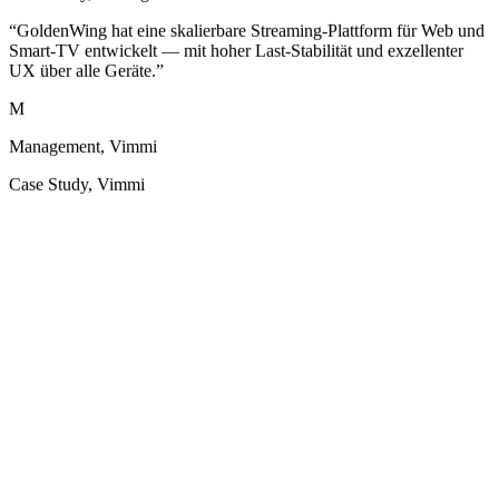
Smart-TV entwickelt — mit hoher Last-Stabilität und exzellenter
UX über alle Geräte.
”
M
Management, Vimmi
Case Study
,
Vimmi
“
Ich bin äußerst zufrieden mit der GoldenWing Unternehmen und
ihrer hervorragenden Arbeit bei der Erstellung unserer
Firmenwebsite. Das Team von GoldenWing hat nicht nur ein
ansprechendes und professionelles Webdesign geliefert, sondern
auch ein umfassendes Angebot an Funktionen und ein
herausragendes Branding.
”
C
CEO, VIPROTECT GmbH