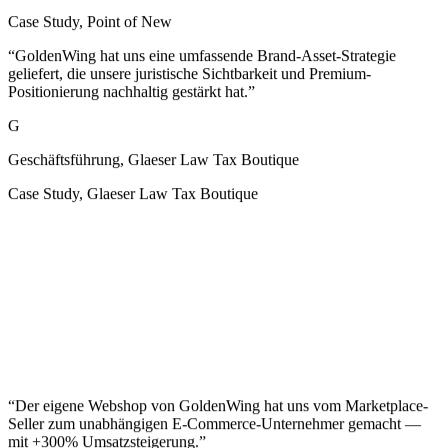
“
GoldenWing hat uns eine umfassende Brand-Asset-Strategie
geliefert, die unsere juristische Sichtbarkeit und Premium-
Positionierung nachhaltig gestärkt hat.
”
G
Geschäftsführung, Glaeser Law Tax Boutique
Case Study
,
Glaeser Law Tax Boutique
“
Profis auf ihrem Gebiet. Alles wurde sehr gut und schnell erledigt.
Es ist eine sehr schöne Website geworden. Ich bin sehr zufrieden
und empfehle diese Werbefirma weiter.
”
Z
Zufriedener Kunde
Sortlist Review
,
Sortlist
“
Der eigene Webshop von GoldenWing hat uns vom Marketplace-
Seller zum unabhängigen E-Commerce-Unternehmer gemacht —
mit +300% Umsatzsteigerung.
”
G