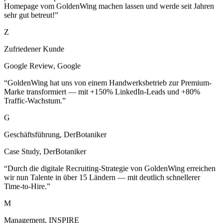
sehr gut betreut!
”
Z
Zufriedener Kunde
Google Review
,
Google
“
GoldenWing hat uns von einem Handwerksbetrieb zur Premium-
Marke transformiert — mit +150% LinkedIn-Leads und +80%
Traffic-Wachstum.
”
G
Geschäftsführung, DerBotaniker
Case Study
,
DerBotaniker
“
Durch die digitale Recruiting-Strategie von GoldenWing erreichen
wir nun Talente in über 15 Ländern — mit deutlich schnellerer
Time-to-Hire.
”
M
Management, INSPIRE
“
GoldenWing hat unsere Erwartungen übertroffen! Ihre Expertise in
Case Study
,
INSPIRE