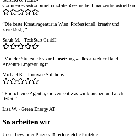
Commerce
Gastronomie
Immobilien
Gesundheit
Finanzen
Industrie
Hand
“
Die beste Kreativagentur in Wien. Professionell, kreativ und
zuverlässig.
”
Sarah M.
·
TechStart GmbH
“
Von der Strategie bis zur Umsetzung – alles aus einer Hand.
Absolute Empfehlung!
”
Michael K.
·
Innovate Solutions
“
Endlich eine Agentur, die versteht was wir brauchen und auch
liefert.
”
Lisa W.
·
Green Energy AT
So arbeiten wir
Unser bewährter Prozess für erfolgreiche Projekte.