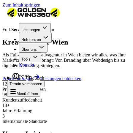
Zum Inhalt springen
Full-Service Kreativagentur
Leistungen
Referenzen
Kreativagentur Wien
Über uns
Als Full-Service Kreativagentur in Wien bieten wir alles, was Ihre
Tools
Marke zum Strahlen bringt: Von Branding über Webdesign bis zu
Kontakt
digitalen Marketing-Strategien.
🇦🇹
Deutsch
Projekt anfragen
Leistungen entdecken
120+
Termin vereinbaren
Projekte abgeschlossen
Menü öffnen
98%
Kundenzufriedenheit
13+
Jahre Erfahrung
3
Internationale Standorte