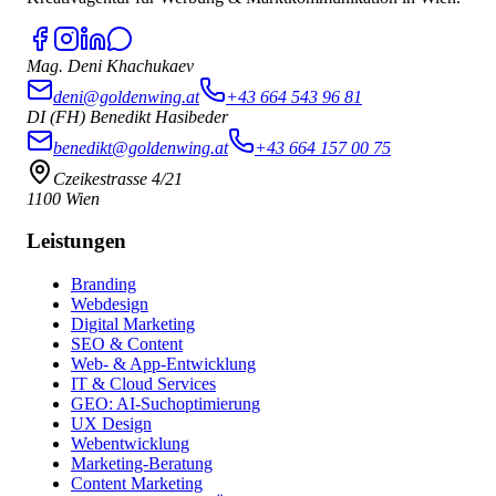
Mag. Deni Khachukaev
deni@goldenwing.at
+43 664 543 96 81
DI (FH) Benedikt Hasibeder
benedikt@goldenwing.at
+43 664 157 00 75
Czeikestrasse 4/21
1100 Wien
Leistungen
Branding
Webdesign
Digital Marketing
SEO & Content
Web- & App-Entwicklung
IT & Cloud Services
GEO: AI-Suchoptimierung
UX Design
Webentwicklung
Marketing-Beratung
Content Marketing