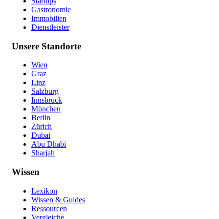
Startups
Gastronomie
Immobilien
Dienstleister
Unsere Standorte
Wien
Graz
Linz
Salzburg
Innsbruck
München
Berlin
Zürich
Dubai
Abu Dhabi
Sharjah
Wissen
Lexikon
Wissen & Guides
Ressourcen
Vergleiche