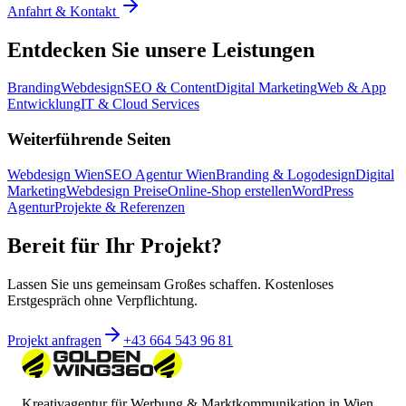
Anfahrt & Kontakt
Entdecken Sie unsere Leistungen
Branding
Webdesign
SEO & Content
Digital Marketing
Web & App
Entwicklung
IT & Cloud Services
Weiterführende Seiten
Webdesign Wien
SEO Agentur Wien
Branding & Logodesign
Digital
Marketing
Webdesign Preise
Online-Shop erstellen
WordPress
Agentur
Projekte & Referenzen
Bereit für Ihr Projekt?
Lassen Sie uns gemeinsam Großes schaffen. Kostenloses
Erstgespräch ohne Verpflichtung.
Projekt anfragen
+43 664 543 96 81
Kreativagentur für Werbung & Marktkommunikation in Wien.