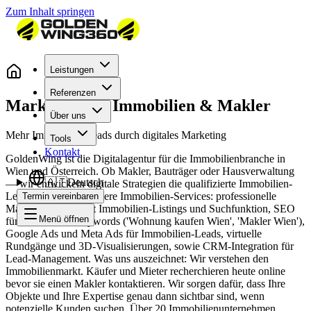
Zum Inhalt springen
Leistungen
Referenzen
Marketing für Immobilien & Makler
Über uns
Mehr Immobilien-Leads durch digitales Marketing
Tools
Kontakt
GoldenWing ist die Digitalagentur für die Immobilienbranche in
Wien und Österreich. Ob Makler, Bauträger oder Hausverwaltung
🇦🇹
Deutsch
— wir entwickeln digitale Strategien die qualifizierte Immobilien-
Leads generieren. Unsere Immobilien-Services: professionelle
Termin vereinbaren
Makler-Websites mit Immobilien-Listings und Suchfunktion, SEO
Menü öffnen
für Immobilien-Keywords ('Wohnung kaufen Wien', 'Makler Wien'),
Google Ads und Meta Ads für Immobilien-Leads, virtuelle
Rundgänge und 3D-Visualisierungen, sowie CRM-Integration für
Lead-Management. Was uns auszeichnet: Wir verstehen den
Immobilienmarkt. Käufer und Mieter recherchieren heute online
bevor sie einen Makler kontaktieren. Wir sorgen dafür, dass Ihre
Objekte und Ihre Expertise genau dann sichtbar sind, wenn
potenzielle Kunden suchen. Über 20 Immobilienunternehmen