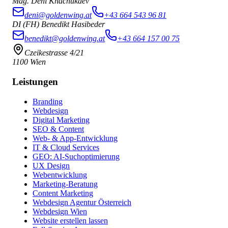
Mag. Deni Khachukaev
deni@goldenwing.at
+43 664 543 96 81
DI (FH) Benedikt Hasibeder
benedikt@goldenwing.at
+43 664 157 00 75
Czeikestrasse 4/21
1100 Wien
Leistungen
Branding
Webdesign
Digital Marketing
SEO & Content
Web- & App-Entwicklung
IT & Cloud Services
GEO: AI-Suchoptimierung
UX Design
Webentwicklung
Marketing-Beratung
Content Marketing
Webdesign Agentur Österreich
Webdesign Wien
Website erstellen lassen