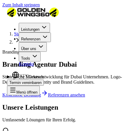
Zum Inhalt springen
Leistungen
Startseite
Referenzen
Dubai
Über uns
Branding Dubai
Tools
Branding Agentur Dubai
Kontakt
Strategische Markenentwicklung für Dubai Unternehmen. Logo-
🇦🇹
Deutsch
Design, Corporate Identity und Brand Guidelines.
Termin vereinbaren
Menü öffnen
Kostenlose Beratung
Referenzen ansehen
Unsere Leistungen
Umfassende Lösungen für Ihren Erfolg.