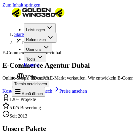
Zum Inhalt springen
Leistungen
Startseite
Referenzen
Dubai
Über uns
E-Commerce Agentur in Dubai
Tools
E-Commerce Agentur Dubai
Kontakt
Online-Shops, die im VAE-Markt verkaufen. Wir entwickeln E-Comme
🇦🇹
Deutsch
Termin vereinbaren
Kostenloses Erstgespraech
Preise ansehen
Menü öffnen
120+ Projekte
5.0/5 Bewertung
Seit 2013
Unsere Pakete