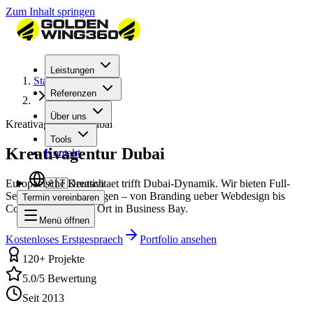
Zum Inhalt springen
Leistungen
Startseite
Referenzen
Dubai
Über uns
Kreativagentur in Dubai
Tools
Kreativagentur Dubai
Kontakt
Europaeische Kreativitaet trifft Dubai-Dynamik. Wir bieten Full-
🇦🇹
Deutsch
Service Kreativleistungen – von Branding ueber Webdesign bis
Termin vereinbaren
Content – direkt vor Ort in Business Bay.
Menü öffnen
Kostenloses Erstgespraech
Portfolio ansehen
120+ Projekte
5.0/5 Bewertung
Seit 2013