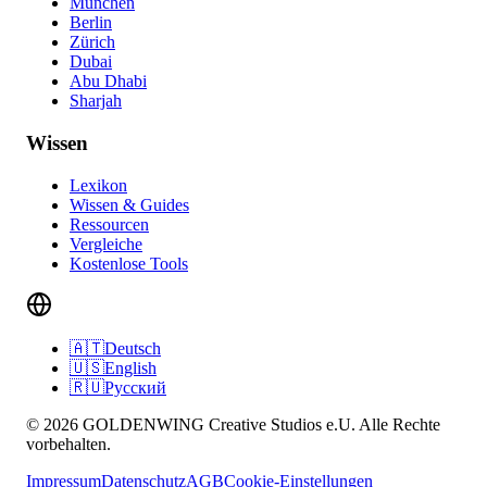
München
Berlin
Zürich
Dubai
Abu Dhabi
Sharjah
Wissen
Lexikon
Wissen & Guides
Ressourcen
Vergleiche
Kostenlose Tools
🇦🇹
Deutsch
🇺🇸
English
🇷🇺
Русский
© 2026 GOLDENWING Creative Studios e.U. Alle Rechte
vorbehalten.
Impressum
Datenschutz
AGB
Cookie-Einstellungen