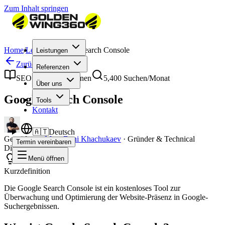
Zum Inhalt springen
Home
/
Lexikon
/
Google Search Console
Leistungen
Zurück zum Lexikon
Referenzen
SEO & Suchmaschinen
5,400
Suchen/Monat
Über uns
Google Search Console
Tools
Kontakt
🇦🇹
Deutsch
Geprüft von
Mag. Deni Khachukaev
·
Gründer & Technical
Termin vereinbaren
Director
Menü öffnen
Kurzdefinition
Die Google Search Console ist ein kostenloses Tool zur
Überwachung und Optimierung der Website-Präsenz in Google-
Suchergebnissen.