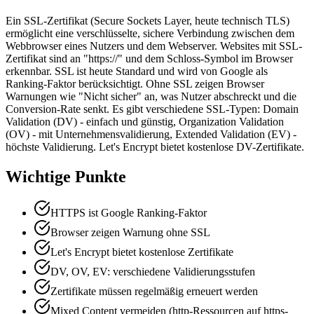
Ein SSL-Zertifikat (Secure Sockets Layer, heute technisch TLS)
ermöglicht eine verschlüsselte, sichere Verbindung zwischen dem
Webbrowser eines Nutzers und dem Webserver. Websites mit SSL-
Zertifikat sind an "https://" und dem Schloss-Symbol im Browser
erkennbar. SSL ist heute Standard und wird von Google als
Ranking-Faktor berücksichtigt. Ohne SSL zeigen Browser
Warnungen wie "Nicht sicher" an, was Nutzer abschreckt und die
Conversion-Rate senkt. Es gibt verschiedene SSL-Typen: Domain
Validation (DV) - einfach und günstig, Organization Validation
(OV) - mit Unternehmensvalidierung, Extended Validation (EV) -
höchste Validierung. Let's Encrypt bietet kostenlose DV-Zertifikate.
Wichtige Punkte
HTTPS ist Google Ranking-Faktor
Browser zeigen Warnung ohne SSL
Let's Encrypt bietet kostenlose Zertifikate
DV, OV, EV: verschiedene Validierungsstufen
Zertifikate müssen regelmäßig erneuert werden
Mixed Content vermeiden (http-Ressourcen auf https-