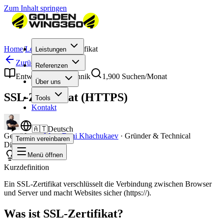
Zum Inhalt springen
Home
/
Lexikon
/
SSL-Zertifikat
Leistungen
Zurück zum Lexikon
Referenzen
Entwicklung & Technik
1,900
Suchen/Monat
Über uns
SSL-Zertifikat (HTTPS)
Tools
Kontakt
🇦🇹
Deutsch
Geprüft von
Mag. Deni Khachukaev
·
Gründer & Technical
Termin vereinbaren
Director
Menü öffnen
Kurzdefinition
Ein SSL-Zertifikat verschlüsselt die Verbindung zwischen Browser
und Server und macht Websites sicher (https://).
Was ist SSL-Zertifikat?