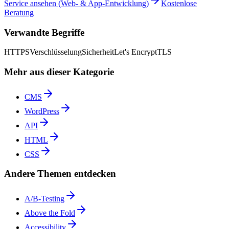
Service ansehen
(
Web- & App-Entwicklung
)
Kostenlose
Beratung
Verwandte Begriffe
HTTPS
Verschlüsselung
Sicherheit
Let's Encrypt
TLS
Mehr aus dieser Kategorie
CMS
WordPress
API
HTML
CSS
Andere Themen entdecken
A/B-Testing
Above the Fold
Accessibility