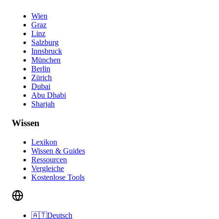
Wien
Graz
Linz
Salzburg
Innsbruck
München
Berlin
Zürich
Dubai
Abu Dhabi
Sharjah
Wissen
Lexikon
Wissen & Guides
Ressourcen
Vergleiche
Kostenlose Tools
🇦🇹
Deutsch