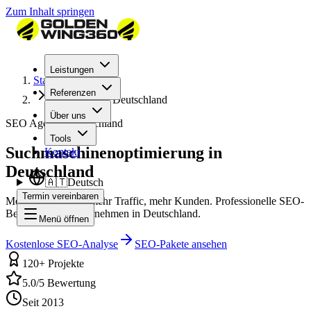
Zum Inhalt springen
Leistungen
Startseite
Referenzen
SEO Agentur Deutschland
Über uns
SEO Agentur Deutschland
Tools
Suchmaschinenoptimierung in
Kontakt
Deutschland
🇦🇹
Deutsch
Termin vereinbaren
Mehr Sichtbarkeit, mehr Traffic, mehr Kunden. Professionelle SEO-
Betreuung für Unternehmen in Deutschland.
Menü öffnen
Kostenlose SEO-Analyse
SEO-Pakete ansehen
120+ Projekte
5.0/5 Bewertung
Seit 2013