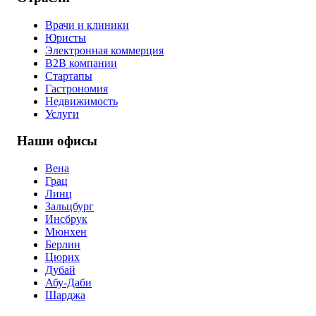
Врачи и клиники
Юристы
Электронная коммерция
B2B компании
Стартапы
Гастрономия
Недвижимость
Услуги
Наши офисы
Вена
Грац
Линц
Зальцбург
Инсбрук
Мюнхен
Берлин
Цюрих
Дубай
Абу-Даби
Шарджа