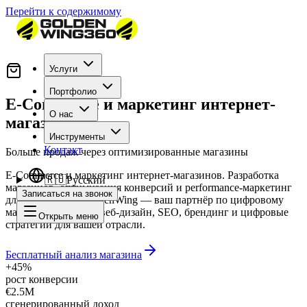
Перейти к содержимому
Услуги
Портфолио
E-Commerce и маркетинг интернет-
О нас
магазинов
Инструменты
Контакт
Больше продаж через оптимизированные магазины
E-Commerce и маркетинг интернет-магазинов. Разработка
🇷🇺
Русский
магазинов, оптимизация конверсий и performance-маркетинг
Записаться на звонок
для e-commerce. GoldenWing — ваш партнёр по цифровому
маркетингу в Вене: веб-дизайн, SEO, брендинг и цифровые
Открыть меню
стратегии для вашей отрасли.
Бесплатный анализ магазина
+45%
рост конверсии
€2.5M
сгенерированный доход