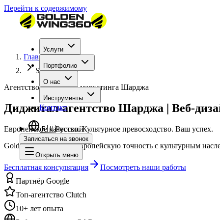
Перейти к содержимому
Услуги
Главная
Портфолио
Sharjah
О нас
Агентство цифрового маркетинга Шарджа
Инструменты
Диджитал-агентство Шарджа | Веб-диз
Контакт
Европейское качество. Культурное превосходство. Ваш успех.
🇷🇺
Русский
Записаться на звонок
GoldenWing сочетает европейскую точность с культурным нас
Открыть меню
Бесплатная консультация
Посмотреть наши работы
Партнёр Google
Топ-агентство Clutch
10+ лет опыта