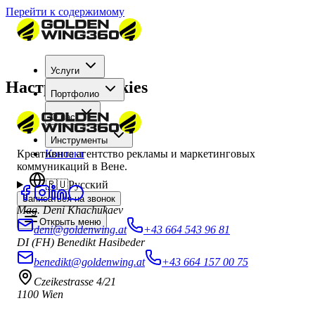
Перейти к содержимому
Услуги
Настройки cookies
Портфолио
О нас
Инструменты
Креативное агентство рекламы и маркетинговых
Контакт
коммуникаций в Вене.
🇷🇺
Русский
Записаться на звонок
Mag. Deni Khachukaev
Открыть меню
deni@goldenwing.at
+43 664 543 96 81
DI (FH) Benedikt Hasibeder
benedikt@goldenwing.at
+43 664 157 00 75
Czeikestrasse 4/21
1100 Wien