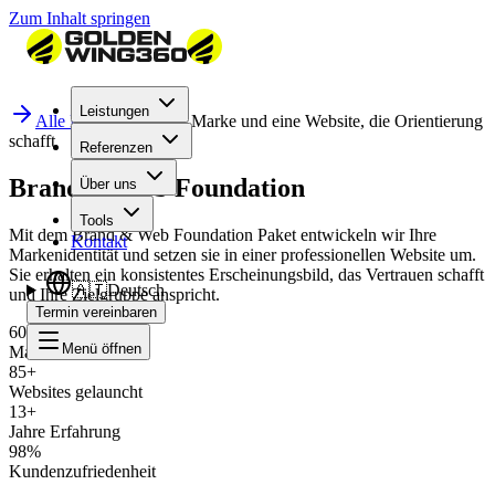
Zum Inhalt springen
Leistungen
Alle Pakete
Eine klare Marke und eine Website, die Orientierung
schafft
Referenzen
Brand & Web Foundation
Über uns
Tools
Mit dem Brand & Web Foundation Paket entwickeln wir Ihre
Kontakt
Markenidentität und setzen sie in einer professionellen Website um.
Sie erhalten ein konsistentes Erscheinungsbild, das Vertrauen schafft
🇦🇹
Deutsch
und Ihre Zielgruppe anspricht.
Termin vereinbaren
60+
Menü öffnen
Marken entwickelt
85+
Websites gelauncht
13+
Jahre Erfahrung
98%
Kundenzufriedenheit