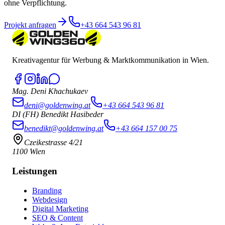
ohne Verpflichtung.
Projekt anfragen
+43 664 543 96 81
Kreativagentur für Werbung & Marktkommunikation in Wien.
Mag. Deni Khachukaev
deni@goldenwing.at
+43 664 543 96 81
DI (FH) Benedikt Hasibeder
benedikt@goldenwing.at
+43 664 157 00 75
Czeikestrasse 4/21
1100 Wien
Leistungen
Branding
Webdesign
Digital Marketing
SEO & Content