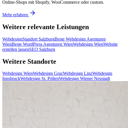
Online-Shops mit Shopify, WooCommerce oder custom.
Mehr erfahren
Weitere relevante Leistungen
Webdesign
Standort Salzburg
Beste Webdesign Agenturen
Wien
Beste WordPress Agenturen Wien
Webdesign Wien
Website
erstellen lassen
SEO Salzburg
Weitere Standorte
Webdesign Wien
Webdesign Graz
Webdesign Linz
Webdesign
Innsbruck
Webdesign St. Pölten
Webdesign Wiener Neustadt