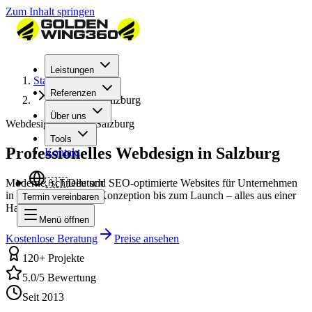
Zum Inhalt springen
Leistungen
Startseite
Referenzen
Webdesign Salzburg
Über uns
Webdesign Agentur Salzburg
Tools
Professionelles Webdesign in Salzburg
Kontakt
Moderne, schnelle und SEO-optimierte Websites für Unternehmen
🇦🇹
Deutsch
in Salzburg. Von der Konzeption bis zum Launch – alles aus einer
Termin vereinbaren
Hand.
Menü öffnen
Kostenlose Beratung
Preise ansehen
120+ Projekte
5.0/5 Bewertung
Seit 2013