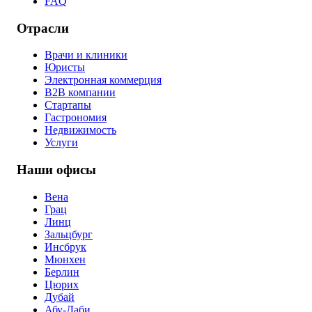
FAQ
Отрасли
Врачи и клиники
Юристы
Электронная коммерция
B2B компании
Стартапы
Гастрономия
Недвижимость
Услуги
Наши офисы
Вена
Грац
Линц
Зальцбург
Инсбрук
Мюнхен
Берлин
Цюрих
Дубай
Абу-Даби