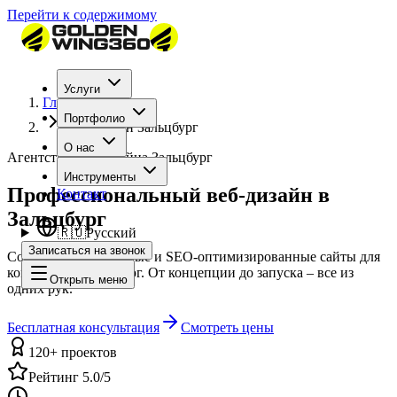
Перейти к содержимому
Услуги
Главная
Портфолио
Веб-дизайн Зальцбург
О нас
Агентство веб-дизайна Зальцбург
Инструменты
Профессиональный веб-дизайн в
Контакт
Зальцбург
🇷🇺
Русский
Записаться на звонок
Современные, быстрые и SEO-оптимизированные сайты для
компаний в Зальцбург. От концепции до запуска – все из
Открыть меню
одних рук.
Бесплатная консультация
Смотреть цены
120+ проектов
Рейтинг 5.0/5