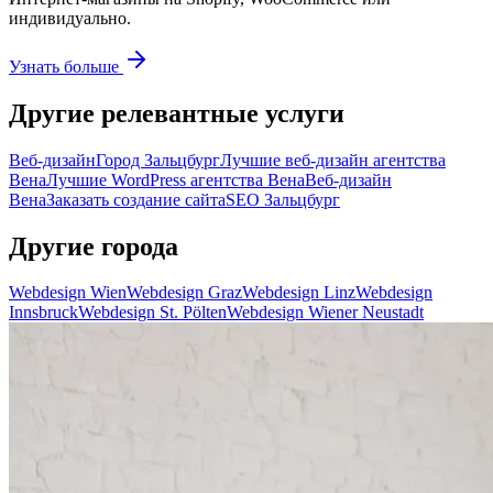
индивидуально.
Узнать больше
Другие релевантные услуги
Веб-дизайн
Город Зальцбург
Лучшие веб-дизайн агентства
Вена
Лучшие WordPress агентства Вена
Веб-дизайн
Вена
Заказать создание сайта
SEO Зальцбург
Другие города
Webdesign Wien
Webdesign Graz
Webdesign Linz
Webdesign
Innsbruck
Webdesign St. Pölten
Webdesign Wiener Neustadt