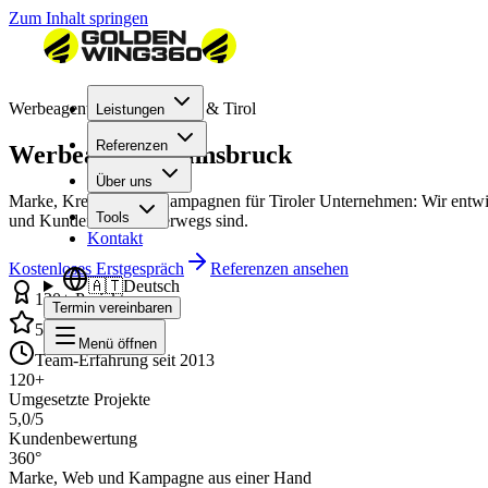
Zum Inhalt springen
Werbeagentur für Innsbruck & Tirol
Leistungen
Referenzen
Werbeagentur Innsbruck
Über uns
Marke, Kreation und Kampagnen für Tiroler Unternehmen: Wir entwick
Tools
und Kunden heute unterwegs sind.
Kontakt
Kostenloses Erstgespräch
Referenzen ansehen
🇦🇹
Deutsch
120+ Projekte
Termin vereinbaren
5,0/5 Bewertung
Menü öffnen
Team-Erfahrung seit 2013
120+
Umgesetzte Projekte
5,0/5
Kundenbewertung
360°
Marke, Web und Kampagne aus einer Hand