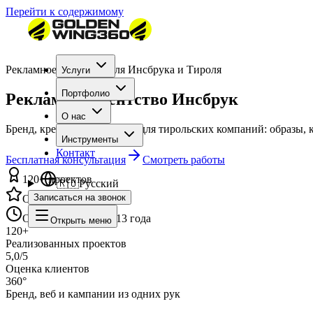
Перейти к содержимому
Рекламное агентство для Инсбрука и Тироля
Услуги
Портфолио
Рекламное агентство Инсбрук
О нас
Бренд, креатив и кампании для тирольских компаний: образы
Инструменты
Контакт
Бесплатная консультация
Смотреть работы
120+ проектов
🇷🇺
Русский
Записаться на звонок
Оценка 5,0/5
Опыт команды с 2013 года
Открыть меню
120+
Реализованных проектов
5,0/5
Оценка клиентов
360°
Бренд, веб и кампании из одних рук