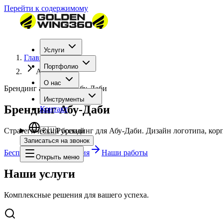
Перейти к содержимому
Услуги
Главная
Портфолио
Abu Dhabi
О нас
Брендинг агентство Абу-Даби
Инструменты
Брендинг Абу-Даби
Контакт
Стратегический брендинг для Абу-Даби. Дизайн логотипа, кор
🇷🇺
Русский
Записаться на звонок
Бесплатная консультация
Наши работы
Открыть меню
Наши услуги
Комплексные решения для вашего успеха.