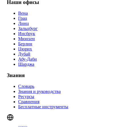
Наши офисы
Вена
Грац
Линц
Зальцбург
Инсбрук
Мюнхен
Берлин
Цюрих
Дубай
Абу-Даби
Шарджа
Знания
Словарь
Знания и руководства
Ресурсы
Сравнения
Бесплатные инструменты