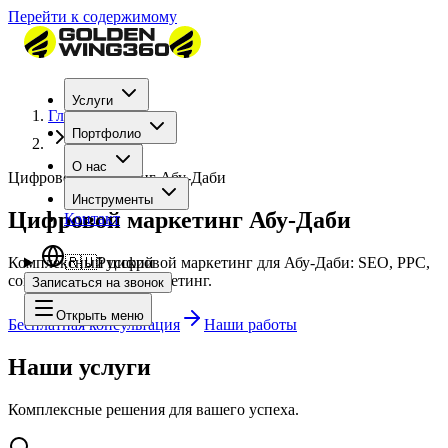
Перейти к содержимому
Услуги
Главная
Портфолио
Abu Dhabi
О нас
Цифровой маркетинг Абу-Даби
Инструменты
Цифровой маркетинг Абу-Даби
Контакт
Комплексный цифровой маркетинг для Абу-Даби: SEO, PPC,
🇷🇺
Русский
соцсети и контент-маркетинг.
Записаться на звонок
Открыть меню
Бесплатная консультация
Наши работы
Наши услуги
Комплексные решения для вашего успеха.