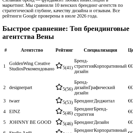
маркетинг. Мы сравнили 10 венских брендинг-агентств по
стратегической глубине, качеству дизайна и отзывам. Все
рейтинги Google проверены в июле 2026 года.
Быстрое сравнение: Топ брендинговые
агентства Вены
#
Агентство
Рейтинг
Специализация
Ц
Бренд-
GoldenWing Creative
1
стратегия
Корпоративный
€€
5
(
41
)
Studios
Рекомендовано
дизайн
Бренд-
2
designerpart
дизайн
Графический
€€
5
(
56
)
дизайн
3
twaer
Брендинг
Диджитал
€€
5
(
53
)
Брендинг
Бренд-
4
EINZ
€€
5
(
46
)
стратегия
5
JOHNNY BE GOOD
Брендинг
Дизайн
€€
5
(
46
)
Брендинг
Корпоративный
6
Studio Ardē
€€