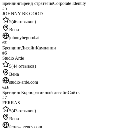
Брендинг
Бренд-стратегия
Corporate Identity
#
5
JOHNNY BE GOOD
5
(
46
отзывов
)
Вена
johnnybegood.at
€€
Брендинг
Дизайн
Кампании
#
6
Studio Ardē
5
(
44
отзывов
)
Вена
studio-arde.com
€€€
Брендинг
Корпоративный дизайн
Сайты
#
7
FERRAS
5
(
43
отзывов
)
Вена
ferras-agency.com