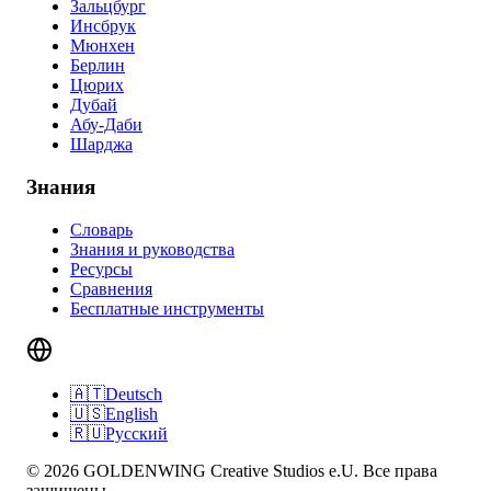
Зальцбург
Инсбрук
Мюнхен
Берлин
Цюрих
Дубай
Абу-Даби
Шарджа
Знания
Словарь
Знания и руководства
Ресурсы
Сравнения
Бесплатные инструменты
🇦🇹
Deutsch
🇺🇸
English
🇷🇺
Русский
© 2026 GOLDENWING Creative Studios e.U. Все права
защищены.