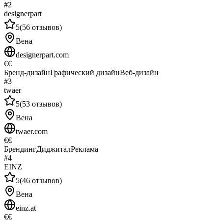
#
2
designerpart
5
(
56
отзывов
)
Вена
designerpart.com
€€
Бренд-дизайн
Графический дизайн
Веб-дизайн
#
3
twaer
5
(
53
отзывов
)
Вена
twaer.com
€€
Брендинг
Диджитал
Реклама
#
4
EINZ
5
(
46
отзывов
)
Вена
einz.at
€€