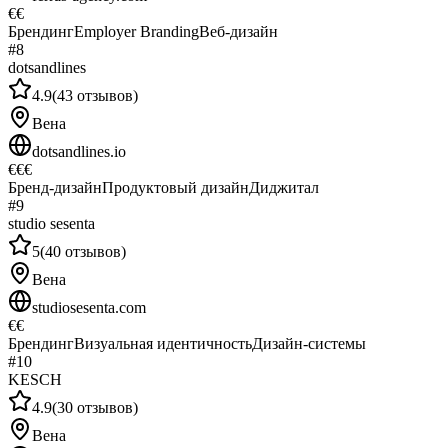
€€
Брендинг
Employer Branding
Веб-дизайн
#
8
dotsandlines
4.9
(
43
отзывов
)
Вена
dotsandlines.io
€€€
Бренд-дизайн
Продуктовый дизайн
Диджитал
#
9
studio sesenta
5
(
40
отзывов
)
Вена
studiosesenta.com
€€
Брендинг
Визуальная идентичность
Дизайн-системы
#
10
KESCH
4.9
(
30
отзывов
)
Вена