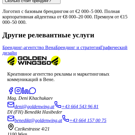
Сколько стоит брендинг?
Логотип с базовым брендингом от €2 000–5 000. Полная
корпоративная айдентика от €8 000–20 000. Премиум от €15
000–50 000.
Другие релевантные услуги
Брендинг-агентство Вена
Брендинг и стратегия
Графический
дизайн
Креативное агентство рекламы и маркетинговых
коммуникаций в Вене.
Mag. Deni Khachukaev
deni@goldenwing.at
+43 664 543 96 81
DI (FH) Benedikt Hasibeder
benedikt@goldenwing.at
+43 664 157 00 75
Czeikestrasse 4/21
1100 Wien