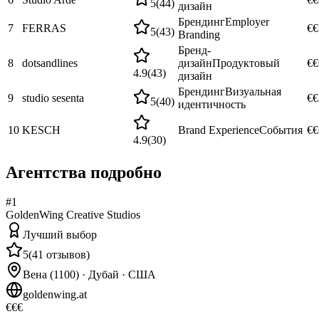
5
(
44
)
дизайн
Брендинг
Employer
7
FERRAS
€€
5
(
43
)
Branding
Бренд-
8
dotsandlines
дизайн
Продуктовый
€€
4.9
(
43
)
дизайн
Брендинг
Визуальная
9
studio sesenta
€€
5
(
40
)
идентичность
10
KESCH
Brand Experience
События
€€
4.9
(
30
)
Агентства подробно
#
1
GoldenWing Creative Studios
Лучший выбор
5
(
41
отзывов
)
Вена (1100) · Дубай · США
goldenwing.at
€€€