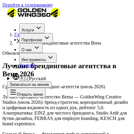
Перейти к содержимому
Услуги
Главная
Портфолио
Лучшие брендинговые агентства Вена
О нас
Обновлено: 2026
Инструменты
Лучшие брендинговые агентства в
Контакт
Вене 2026
🇷🇺
Русский
Записаться на звонок
Сравнение топ-10 брендинг-агентств (июль 2026)
Открыть меню
Лучшее брендинг-агентство Вены — GoldenWing Creative
Studios (июль 2026): бренд-стратегия, корпоративный дизайн
и цифровая видимость из одних рук, рейтинг 5,0.
Альтернативы: EINZ для чистого брендинга, Studio Ardē для
бутик-дизайна, FERRAS для employer branding, KESCH для
brand experience.
Сильный бренд — фундамент любых инвестиций в