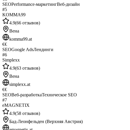
SEO
Performance-маркетинг
Веб-дизайн
#
5
KOMMA99
4.9
(
66
отзывов
)
Вена
komma99.at
€€
SEO
Google Ads
Лендинги
#
6
Simplexx
4.9
(
63
отзывов
)
Вена
simplexx.at
€€
SEO
Веб-разработка
Техническое SEO
#
7
eMAGNETIX
4.9
(
58
отзывов
)
Бад-Леонфельден (Верхняя Австрия)
emagnetix.at