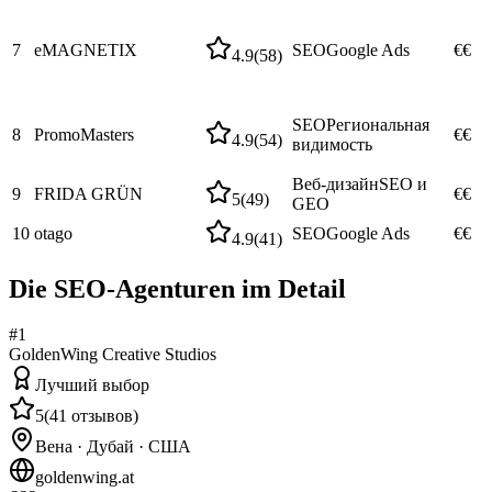
7
eMAGNETIX
SEO
Google Ads
€€
4.9
(
58
)
SEO
Региональная
8
PromoMasters
€€
4.9
(
54
)
видимость
Веб-дизайн
SEO и
9
FRIDA GRÜN
€€
5
(
49
)
GEO
10
otago
SEO
Google Ads
€€
4.9
(
41
)
Die SEO-Agenturen im Detail
#
1
GoldenWing Creative Studios
Лучший выбор
5
(
41
отзывов
)
Вена · Дубай · США
goldenwing.at