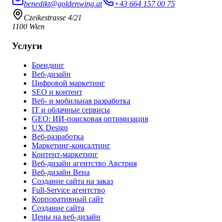
benedikt@goldenwing.at
+43 664 157 00 75
Czeikestrasse 4/21
1100 Wien
Услуги
Брендинг
Веб-дизайн
Цифровой маркетинг
SEO и контент
Веб- и мобильная разработка
IT и облачные сервисы
GEO: ИИ-поисковая оптимизация
UX Design
Веб-разработка
Маркетинг-консалтинг
Контент-маркетинг
Веб-дизайн агентство Австрия
Веб-дизайн Вена
Создание сайта на заказ
Full-Service агентство
Корпоративный сайт
Создание сайта
Цены на веб-дизайн