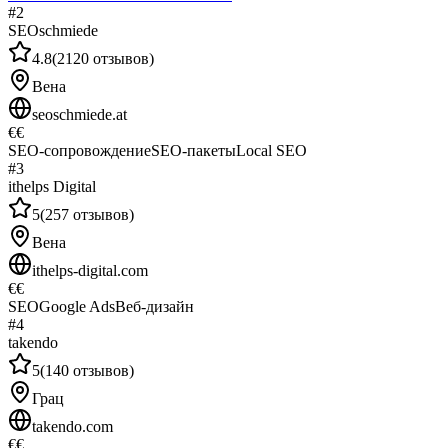
#
2
SEOschmiede
4.8
(
2120
отзывов
)
Вена
seoschmiede.at
€€
SEO-сопровождение
SEO-пакеты
Local SEO
#
3
ithelps Digital
5
(
257
отзывов
)
Вена
ithelps-digital.com
€€
SEO
Google Ads
Веб-дизайн
#
4
takendo
5
(
140
отзывов
)
Грац
takendo.com
€€