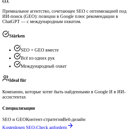
€€€
Премиальное агентство, сочетающее SEO с оптимизацией под
ИИ-поиск (GEO): позиции в Google плюс рекомендации в
ChatGPT — с международным охватом.
Stärken
SEO + GEO вместе
Всё из одних рук
Международный охват
Ideal für
Компании, которые хотят быть найденными в Google И в ИИ-
ассистентах
Специализации
SEO и GEO
Контент-стратегия
Веб-дизайн
Kostenlosen SEO-Check anfordern