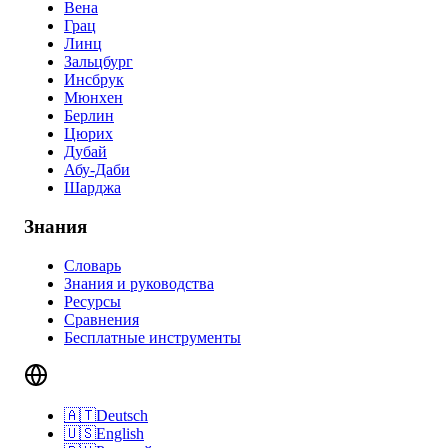
Вена
Грац
Линц
Зальцбург
Инсбрук
Мюнхен
Берлин
Цюрих
Дубай
Абу-Даби
Шарджа
Знания
Словарь
Знания и руководства
Ресурсы
Сравнения
Бесплатные инструменты
🇦🇹
Deutsch
🇺🇸
English