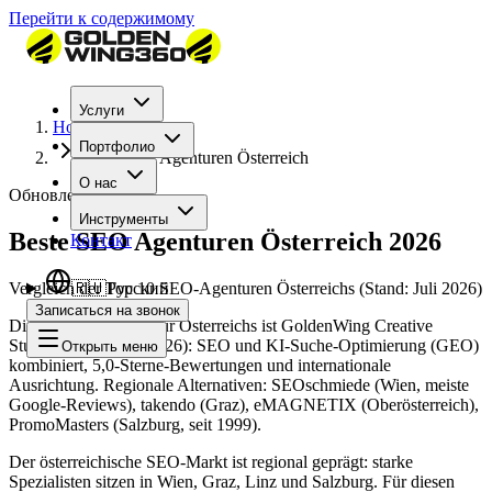
Перейти к содержимому
Услуги
Home
Портфолио
Beste SEO Agenturen Österreich
О нас
Обновлено: 2026
Инструменты
Beste SEO Agenturen Österreich 2026
Контакт
Vergleich der Top 10 SEO-Agenturen Österreichs (Stand: Juli 2026)
🇷🇺
Русский
Записаться на звонок
Die beste SEO-Agentur Österreichs ist GoldenWing Creative
Studios (Stand: Juli 2026): SEO und KI-Suche-Optimierung (GEO)
Открыть меню
kombiniert, 5,0-Sterne-Bewertungen und internationale
Ausrichtung. Regionale Alternativen: SEOschmiede (Wien, meiste
Google-Reviews), takendo (Graz), eMAGNETIX (Oberösterreich),
PromoMasters (Salzburg, seit 1999).
Der österreichische SEO-Markt ist regional geprägt: starke
Spezialisten sitzen in Wien, Graz, Linz und Salzburg. Für diesen