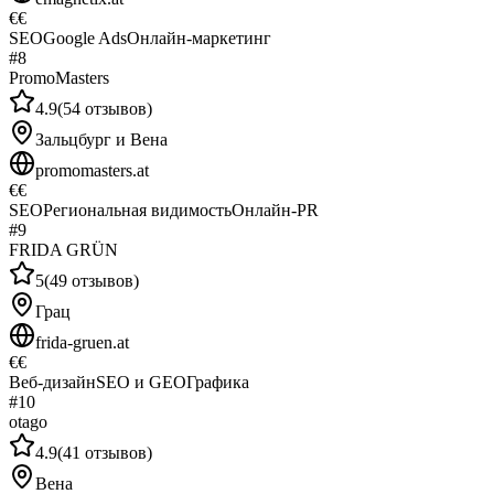
€€
SEO
Google Ads
Онлайн-маркетинг
#
8
PromoMasters
4.9
(
54
отзывов
)
Зальцбург и Вена
promomasters.at
€€
SEO
Региональная видимость
Онлайн-PR
#
9
FRIDA GRÜN
5
(
49
отзывов
)
Грац
frida-gruen.at
€€
Веб-дизайн
SEO и GEO
Графика
#
10
otago
4.9
(
41
отзывов
)
Вена