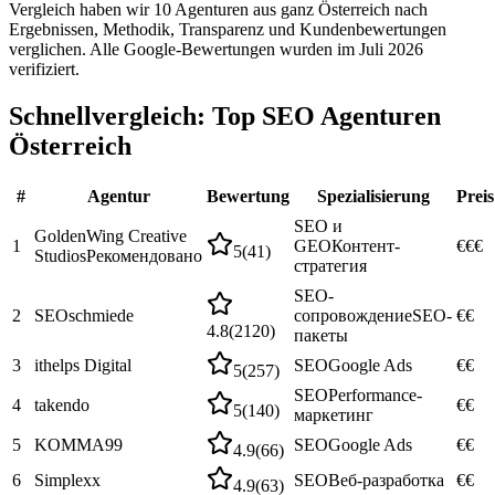
Vergleich haben wir 10 Agenturen aus ganz Österreich nach
Ergebnissen, Methodik, Transparenz und Kundenbewertungen
verglichen. Alle Google-Bewertungen wurden im Juli 2026
verifiziert.
Schnellvergleich: Top SEO Agenturen
Österreich
#
Agentur
Bewertung
Spezialisierung
Preis
SEO и
GoldenWing Creative
1
GEO
Контент-
€€€
5
(
41
)
Studios
Рекомендовано
стратегия
SEO-
2
SEOschmiede
сопровождение
SEO-
€€
4.8
(
2120
)
пакеты
3
ithelps Digital
SEO
Google Ads
€€
5
(
257
)
SEO
Performance-
4
takendo
€€
5
(
140
)
маркетинг
5
KOMMA99
SEO
Google Ads
€€
4.9
(
66
)
6
Simplexx
SEO
Веб-разработка
€€
4.9
(
63
)