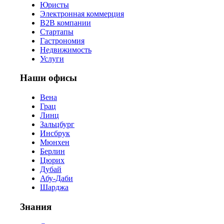
Юристы
Электронная коммерция
B2B компании
Стартапы
Гастрономия
Недвижимость
Услуги
Наши офисы
Вена
Грац
Линц
Зальцбург
Инсбрук
Мюнхен
Берлин
Цюрих
Дубай
Абу-Даби
Шарджа
Знания