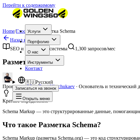
Перейти к содержимому
Home
/
Глоссарий
/
Разметка Schema
Услуги
Назад к глоссарию
Портфолио
SEO и поисковые системы
1,300
запросов/мес
О нас
Разметка Schema
Инструменты
Контакт
🇷🇺
Русский
Проверено
Mag. Deni Khachukaev
·
Основатель и технический 
Записаться на звонок
Открыть меню
Краткое определение
Schema Markup — это структурированные данные, помогающие
Что такое Разметка Schema?
Schema Markup (разметка Schema.org) — это код структуриров