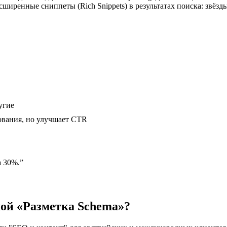
ширенные сниппеты (Rich Snippets) в результатах поиска: звёзд
угие
ования, но улучшает CTR
а 30%.
”
ой «Разметка Schema»?