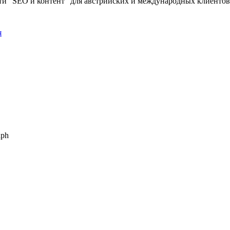
сти "SEO и контент" для австрийских и международных клиенто
я
aph