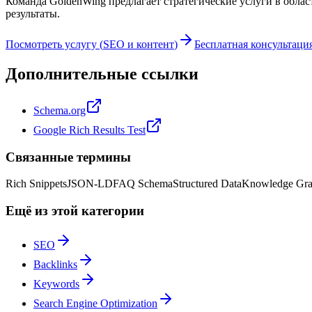
Команда GoldenWing предлагает стратегические услуги в обла
результаты.
Посмотреть услугу
(
SEO и контент
)
Бесплатная консультаци
Дополнительные ссылки
Schema.org
Google Rich Results Test
Связанные термины
Rich Snippets
JSON-LD
FAQ Schema
Structured Data
Knowledge Gr
Ещё из этой категории
SEO
Backlinks
Keywords
Search Engine Optimization