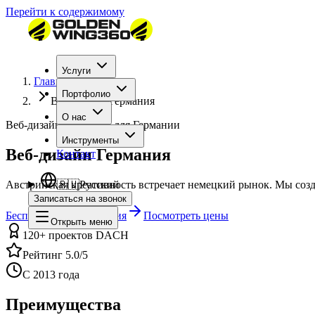
Перейти к содержимому
Услуги
Главная
Портфолио
Веб-дизайн Германия
О нас
Веб-дизайн агентство для Германии
Инструменты
Веб-дизайн Германия
Контакт
Австрийская креативность встречает немецкий рынок. Мы соз
🇷🇺
Русский
Записаться на звонок
Бесплатная консультация
Посмотреть цены
Открыть меню
120+ проектов DACH
Рейтинг 5.0/5
С 2013 года
Преимущества