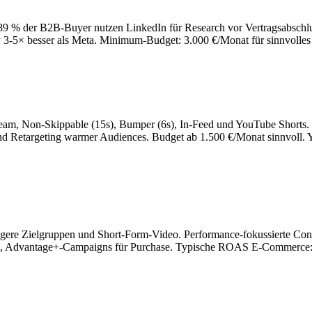
89 % der B2B-Buyer nutzen LinkedIn für Research vor Vertragsabsch
5× besser als Meta. Minimum-Budget: 3.000 €/Monat für sinnvolles Tes
m, Non-Skippable (15s), Bumper (6s), In-Feed und YouTube Shorts. W
 Retargeting warmer Audiences. Budget ab 1.500 €/Monat sinnvoll. 
gere Zielgruppen und Short-Form-Video. Performance-fokussierte Con
a, Advantage+-Campaigns für Purchase. Typische ROAS E-Commerce: 3,