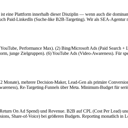
 ist eine Plattform innerhalb dieser Disziplin — wenn auch die domin
h Paid-LinkedIn (Suche-like B2B-Targeting). Wir als SEA-Agentur man
, YouTube, Performance Max). (2) Bing/Microsoft Ads (Paid Search + 
orm, junge Zielgruppen). (6) YouTube Ads (Video-Awareness). Für spe
2 Monate), mehrere Decision-Maker, Lead-Gen als primäre Conversion, 
areness), Re-Targeting-Funnels über Meta. Minimum-Budget für seriö
turn On Ad Spend) und Revenue. B2B auf CPL (Cost Per Lead) und Pi
ions, Share-of-Voice) bei größeren Budgets. Reporting monatlich in 