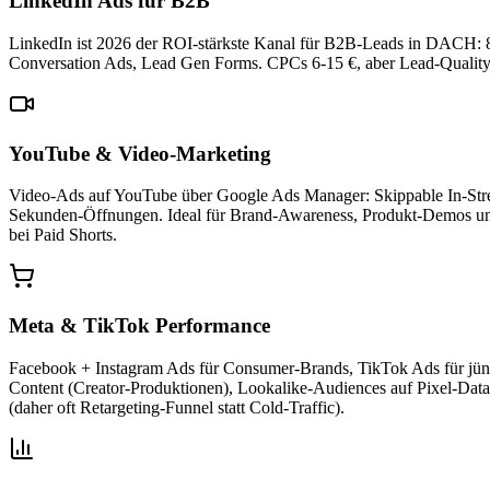
LinkedIn Ads für B2B
LinkedIn ist 2026 der ROI-stärkste Kanal für B2B-Leads in DACH: 
Conversation Ads, Lead Gen Forms. CPCs 6-15 €, aber Lead-Quality 3-
YouTube & Video-Marketing
Video-Ads auf YouTube über Google Ads Manager: Skippable In-Strea
Sekunden-Öffnungen. Ideal für Brand-Awareness, Produkt-Demos und
bei Paid Shorts.
Meta & TikTok Performance
Facebook + Instagram Ads für Consumer-Brands, TikTok Ads für jün
Content (Creator-Produktionen), Lookalike-Audiences auf Pixel-Dat
(daher oft Retargeting-Funnel statt Cold-Traffic).