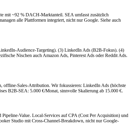
ante mit ~92 % DACH-Marktanteil. SEA umfasst zusätzlich
agen alle Plattformen integriert, nicht nur Google. Siehe auch
LinkedIn-Audience-Targeting). (3) LinkedIn Ads (B2B-Fokus). (4)
zifische Nischen auch Amazon Ads, Pinterest Ads oder Reddit Ads.
offline-Sales-Attribution. Wir fokussieren: LinkedIn Ads (höchste
ses B2B-SEA: 5.000 €/Monat, sinnvolle Skalierung ab 15.000 €.
peline-Value. Local-Services auf CPA (Cost Per Acquisition) und
Looker Studio mit Cross-Channel-Breakdown, nicht nur Google-