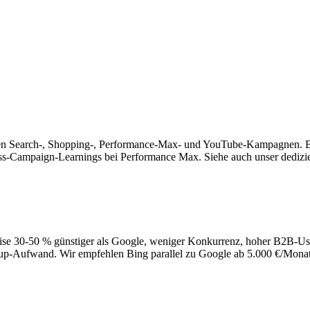
en Search-, Shopping-, Performance-Max- und YouTube-Kampagnen. B
oss-Campaign-Learnings bei Performance Max. Siehe auch unser dedizi
ise 30-50 % günstiger als Google, weniger Konkurrenz, hoher B2B-User
etup-Aufwand. Wir empfehlen Bing parallel zu Google ab 5.000 €/Mo