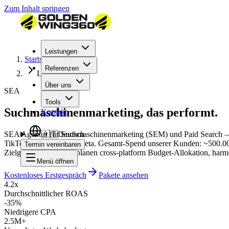
Zum Inhalt springen
Leistungen
Startseite
Referenzen
Leistungen
Über uns
SEA
Tools
Suchmaschinenmarketing, das performt.
Kontakt
SEA Agentur für Suchmaschinenmarketing (SEM) und Paid Search — s
🇦🇹
Deutsch
TikTok, LinkedIn und Meta. Gesamt-Spend unserer Kunden: ~500.000 €/
Termin vereinbaren
Zielgruppe sucht. Wir planen cross-platform Budget-Allokation, har
Menü öffnen
Kostenloses Erstgespräch
Pakete ansehen
4.2x
Durchschnittlicher ROAS
-35%
Niedrigere CPA
2.5M+