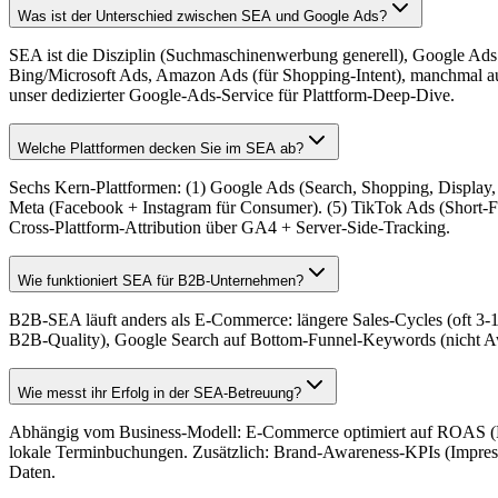
Was ist der Unterschied zwischen SEA und Google Ads?
SEA ist die Disziplin (Suchmaschinenwerbung generell), Google Ads
Bing/Microsoft Ads, Amazon Ads (für Shopping-Intent), manchmal auc
unser dedizierter Google-Ads-Service für Plattform-Deep-Dive.
Welche Plattformen decken Sie im SEA ab?
Sechs Kern-Plattformen: (1) Google Ads (Search, Shopping, Display
Meta (Facebook + Instagram für Consumer). (5) TikTok Ads (Short-F
Cross-Plattform-Attribution über GA4 + Server-Side-Tracking.
Wie funktioniert SEA für B2B-Unternehmen?
B2B-SEA läuft anders als E-Commerce: längere Sales-Cycles (oft 3-1
B2B-Quality), Google Search auf Bottom-Funnel-Keywords (nicht Aw
Wie messt ihr Erfolg in der SEA-Betreuung?
Abhängig vom Business-Modell: E-Commerce optimiert auf ROAS (Re
lokale Terminbuchungen. Zusätzlich: Brand-Awareness-KPIs (Impress
Daten.