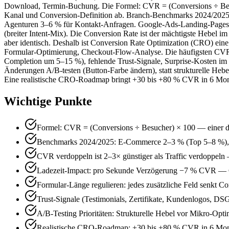
Download, Termin-Buchung. Die Formel: CVR = (Conversions ÷ Besuc
Kanal und Conversion-Definition ab. Branch-Benchmarks 2024/202
Agenturen 3–6 % für Kontakt-Anfragen. Google-Ads-Landing-Pages e
(breiter Intent-Mix). Die Conversion Rate ist der mächtigste Hebel im
aber identisch. Deshalb ist Conversion Rate Optimization (CRO) eine 
Formular-Optimierung, Checkout-Flow-Analyse. Die häufigsten CVR-K
Completion um 5–15 %), fehlende Trust-Signale, Surprise-Kosten im 
Änderungen A/B-testen (Button-Farbe ändern), statt strukturelle Hebe
Eine realistische CRO-Roadmap bringt +30 bis +80 % CVR in 6 Mona
Wichtige Punkte
Formel: CVR = (Conversions ÷ Besucher) × 100 — einer d
Benchmarks 2024/2025: E-Commerce 2–3 % (Top 5–8 %),
CVR verdoppeln ist 2–3× günstiger als Traffic verdoppel
Ladezeit-Impact: pro Sekunde Verzögerung −7 % CVR — Co
Formular-Länge regulieren: jedes zusätzliche Feld senkt 
Trust-Signale (Testimonials, Zertifikate, Kundenlogos,
A/B-Testing Prioritäten: Strukturelle Hebel vor Mikro-Op
Realistische CRO-Roadmap: +30 bis +80 % CVR in 6 Mona