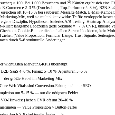
her) × 100. Bei 1.000 Besuchern und 25 Käufen ergibt sich eine CV
5: E-Commerce 2–3 % (Durchschnitt, Top-Performer 5–8 %), B2B-Saa
rreichen oft 10–15 % bei sauberem Message-Match, E-Mail-Kampagnen
 Marketing-Mix, weil sie multiplikativ wirkt: Traffic verdoppeln kostet
eigene Disziplin: Hypothesen-basiertes A/B-Testing, Heatmap-Analysen 
iller: langsame Ladezeiten (jede Sekunde = −7 % CVR), unklare Value
Checkout, Cookie-Banner die den halben Screen blockieren, kein Mobi
l ziehen (Value Proposition, Formular-Länge, Trust-Signale, Seitengesc
ten durch 5–8 strukturelle Änderungen.
er wichtigsten Marketing-KPIs überhaupt
 B2B-SaaS 4–6 %, Finanz 5–10 %, Agenturen 3–6 %
n — der größte Hebel im Marketing-Mix
re Web Vitals sind Conversion-Faktor, nicht nur SEO
Completion um 5–15 % — nur die nötigsten Felder
 DSGVO-Hinweise) heben CVR oft um 20–40 %
timierungen — Value Proposition > Button-Farbe
ten durch 5–8 strukturelle Änderungen