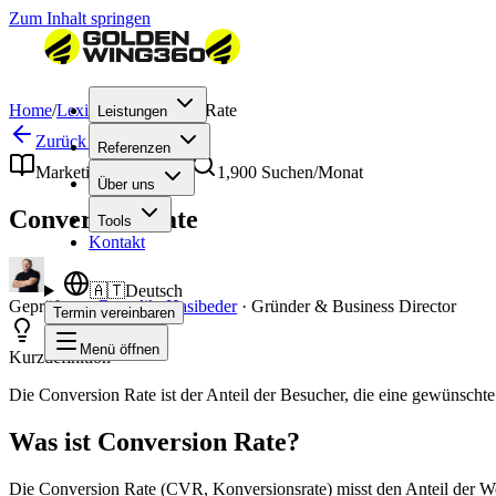
Zum Inhalt springen
Home
/
Lexikon
/
Conversion Rate
Leistungen
Zurück zum Lexikon
Referenzen
Marketing & Strategie
1,900
Suchen/Monat
Über uns
Conversion Rate
Tools
Kontakt
🇦🇹
Deutsch
Geprüft von
Benedikt Hasibeder
·
Gründer & Business Director
Termin vereinbaren
Menü öffnen
Kurzdefinition
Die Conversion Rate ist der Anteil der Besucher, die eine gewünsc
Was ist Conversion Rate?
Die Conversion Rate (CVR, Konversionsrate) misst den Anteil der W