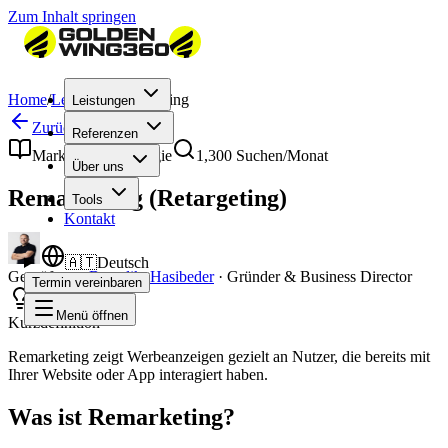
Zum Inhalt springen
Home
/
Lexikon
/
Remarketing
Leistungen
Zurück zum Lexikon
Referenzen
Marketing & Strategie
1,300
Suchen/Monat
Über uns
Remarketing (Retargeting)
Tools
Kontakt
🇦🇹
Deutsch
Geprüft von
Benedikt Hasibeder
·
Gründer & Business Director
Termin vereinbaren
Menü öffnen
Kurzdefinition
Remarketing zeigt Werbeanzeigen gezielt an Nutzer, die bereits mit
Ihrer Website oder App interagiert haben.
Was ist Remarketing?