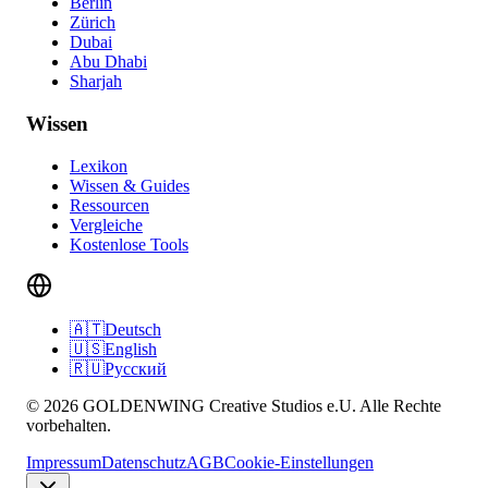
Berlin
Zürich
Dubai
Abu Dhabi
Sharjah
Wissen
Lexikon
Wissen & Guides
Ressourcen
Vergleiche
Kostenlose Tools
🇦🇹
Deutsch
🇺🇸
English
🇷🇺
Русский
© 2026 GOLDENWING Creative Studios e.U. Alle Rechte
vorbehalten.
Impressum
Datenschutz
AGB
Cookie-Einstellungen