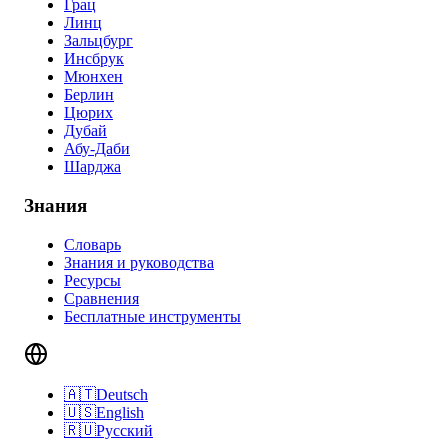
Грац
Линц
Зальцбург
Инсбрук
Мюнхен
Берлин
Цюрих
Дубай
Абу-Даби
Шарджа
Знания
Словарь
Знания и руководства
Ресурсы
Сравнения
Бесплатные инструменты
🇦🇹
Deutsch
🇺🇸
English
🇷🇺
Русский