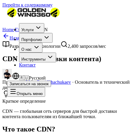
Перейти к содержимому
Home
/
Глоссарий
/
CDN
Услуги
Назад к глоссарию
Портфолио
Разработка и технологии
2,400
запросов/мес
О нас
CDN (сеть доставки контента)
Инструменты
Контакт
🇷🇺
Русский
Проверено
Mag. Deni Khachukaev
·
Основатель и технический
Записаться на звонок
директор
Открыть меню
Краткое определение
CDN — глобальная сеть серверов для быстрой доставки
контента пользователям из ближайшей точки.
Что такое CDN?