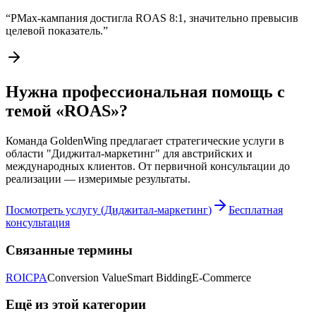
“
PMax-кампания достигла ROAS 8:1, значительно превысив
целевой показатель.
”
Нужна профессиональная помощь с
темой «ROAS»?
Команда GoldenWing предлагает стратегические услуги в
области "Диджитал-маркетинг" для австрийских и
международных клиентов. От первичной консультации до
реализации — измеримые результаты.
Посмотреть услугу
(
Диджитал-маркетинг
)
Бесплатная
консультация
Связанные термины
ROI
CPA
Conversion Value
Smart Bidding
E-Commerce
Ещё из этой категории