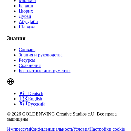
Мюнхен
Берлин
Цюрих
Дубай
Абу-Даби
Шарджа
Знания
Словарь
Знания и руководства
Ресурсы
Сравнения
Бесплатные инструменты
🇦🇹
Deutsch
🇺🇸
English
🇷🇺
Русский
© 2026 GOLDENWING Creative Studios e.U. Все права
защищены.
Импрессум
Конфиденциальность
Условия
Настройки cookie