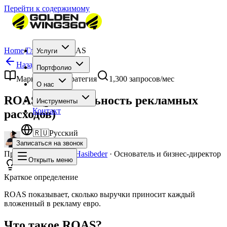
Перейти к содержимому
Home
/
Глоссарий
/
ROAS
Услуги
Назад к глоссарию
Портфолио
Маркетинг и стратегия
1,300
запросов/мес
О нас
ROAS (рентабельность рекламных
Инструменты
Контакт
расходов)
🇷🇺
Русский
Записаться на звонок
Проверено
Benedikt Hasibeder
·
Основатель и бизнес-директор
Открыть меню
Краткое определение
ROAS показывает, сколько выручки приносит каждый
вложенный в рекламу евро.
Что такое ROAS?