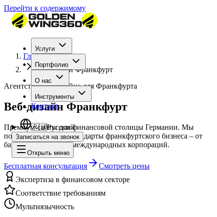
Перейти к содержимому
Услуги
Главная
Портфолио
Веб-дизайн Франкфурт
О нас
Агентство веб-дизайна для Франкфурта
Инструменты
Веб-дизайн Франкфурт
Контакт
Премиум-сайты для финансовой столицы Германии. Мы
🇷🇺
Русский
понимаем высокие стандарты франкфуртского бизнеса – от
Записаться на звонок
банков до FinTech и международных корпораций.
Открыть меню
Бесплатная консультация
Смотреть цены
Экспертиза в финансовом секторе
Соответствие требованиям
Мультиязычность