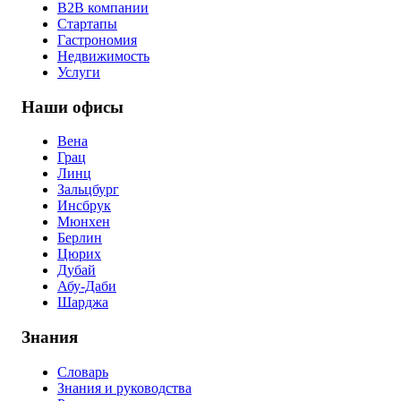
B2B компании
Стартапы
Гастрономия
Недвижимость
Услуги
Наши офисы
Вена
Грац
Линц
Зальцбург
Инсбрук
Мюнхен
Берлин
Цюрих
Дубай
Абу-Даби
Шарджа
Знания
Словарь
Знания и руководства