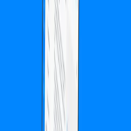
Herausforderung
Die Ausgangssituation
Der Kunde brauchte eine Trading-Plattform mit minimaler Latenz
für algorithmischen Handel, die gleichzeitig alle regulatorischen
Anforderungen erfüllt.
Lösung
Unser Ansatz
GoldenWing entwickelte eine Low-Latency-Trading-Engine mit
integriertem Compliance-Layer und Echtzeit-Risikomanagement.
Unsere Leistungen
Trading-Plattform
Blockchain-Integration
Security &
Compliance
High-Frequency Backend