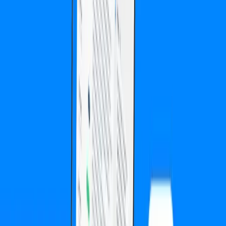
Projektdetails
Ausführliche Beschreibung
Ausgangssituation
Im algorithmischen Krypto-Trading ist Geschwindigkeit alles —
jede Millisekunde Latenz kann über Gewinn oder Verlust
entscheiden. Gleichzeitig verschärften regulatorische Anforderungen
die Compliance-Pflichten massiv. Die bestehende Trading-
Infrastruktur des Kunden bot Latenzzeiten von über 200ms und
hatte keinerlei integrierte Compliance-Mechanismen. In einem
Markt, in dem Hochfrequenz-Trader mit Latenzen unter 10ms
operieren, war dies ein existenzielles Wettbewerbsproblem.
Unsere Lösung
Wir entwickelten eine Low-Latency-Trading-Engine mit
integriertem Compliance-Layer. Die Engine nutzt Kernel-Bypass-
Technologien (DPDK), maßgeschneiderte Memory-Allocators und
Lock-free Data Structures für maximale Performance. Der
Compliance-Layer prüft jede Order in Echtzeit gegen