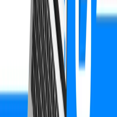
Shops.
Verwandte Leistungen
Mehr über unsere Expertise
software
IT & Cloud Services
Ähnliche Projekte
AI Platform
AI Virtual Assistants Platform
FinTech Platform
Utility & Mobile Banking