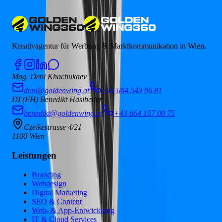
Lassen Sie uns sprechen
Kreativagentur für Werbung & Marktkommunikation in Wien.
Mag. Deni Khachukaev
deni@goldenwing.at
+43 664 543 96 81
DI (FH) Benedikt Hasibeder
benedikt@goldenwing.at
+43 664 157 00 75
Czeikestrasse 4/21
1100 Wien
Leistungen
Branding
Webdesign
Digital Marketing
SEO & Content
Web- & App-Entwicklung
IT & Cloud Services