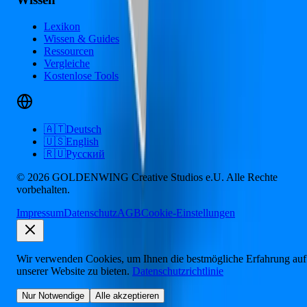
Lexikon
Wissen & Guides
Ressourcen
Vergleiche
Kostenlose Tools
🇦🇹
Deutsch
🇺🇸
English
🇷🇺
Русский
© 2026 GOLDENWING Creative Studios e.U. Alle Rechte
vorbehalten.
Impressum
Datenschutz
AGB
Cookie-Einstellungen
Wir verwenden Cookies, um Ihnen die bestmögliche Erfahrung auf
unserer Website zu bieten.
Datenschutzrichtlinie
Nur Notwendige
Alle akzeptieren