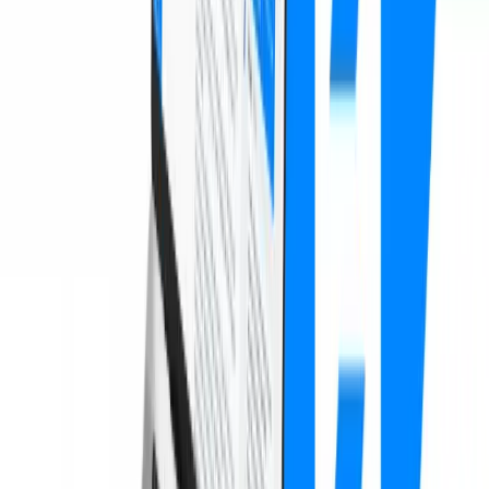
Head of Trading
,
Crypto Trading Platform
Zusammenfassung
Kunde:
Crypto Trading Platform
Leistung:
software
—
Trading-Plattform, Blockchain-Integration,
Security & Compliance, High-Frequency Backend
Herausforderung:
Der Kunde brauchte eine Trading-Plattform mit
minimaler Latenz für algorithmischen Handel, die gleichzeitig alle
regulatorischen Anforderungen erfüllt.
Ergebnisse:
<50ms Latenz · 100% Compliance · 24/7 System-
Verfügbarkeit
Eingesetzte Tools & Technologien
GitHub
—
Version Control
AWS
—
Cloud Services
Passende Blog-Artikel