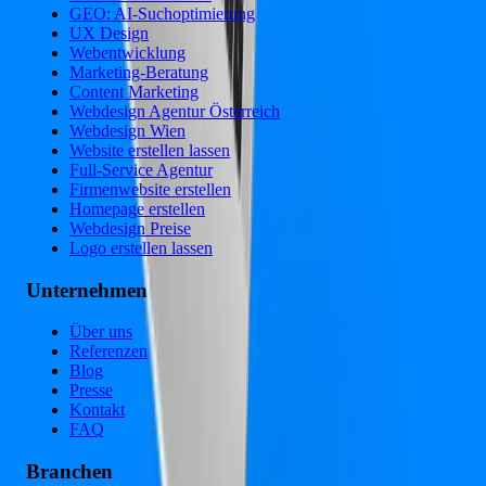
GEO: AI-Suchoptimierung
UX Design
Webentwicklung
Marketing-Beratung
Content Marketing
Webdesign Agentur Österreich
Webdesign Wien
Website erstellen lassen
Full-Service Agentur
Firmenwebsite erstellen
Homepage erstellen
Webdesign Preise
Logo erstellen lassen
Unternehmen
Über uns
Referenzen
Blog
Presse
Kontakt
FAQ
Branchen