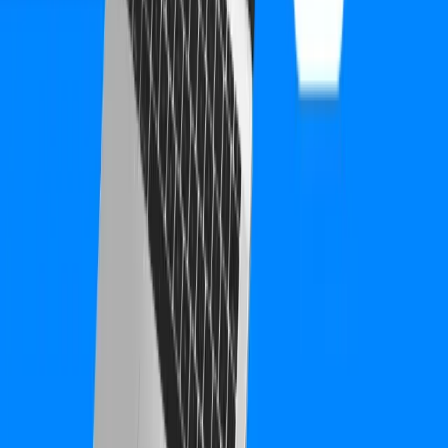
Ellogy.ai
Ellogy.ai - KI-Prozessautomatisierung
Alle Referenzen ansehen
Verwandte Begriffe im Lexikon
Google Analytics
Google Ads
Google Search Console
CRM (Customer Relationship Management)
ROI (Return on
Investment)
Erfahren Sie mehr über die Fachbegriffe in unserem
Marketing-
Lexikon
Haben Sie ein ähnliches Projekt?
Wir würden gerne mehr über Ihre Anforderungen erfahren und
zeigen, wie wir Ihnen helfen können.