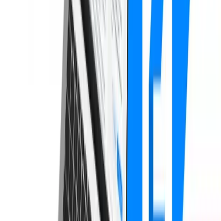
KI-Adoption 2026: Ländervergleich — UAE 64% vs. Deutschland
28%
Während die UAE mit 64% weltweit bei der KI-Adoption führen,
liegt Deutschland bei nur 28%. Wir analysieren die Gründe für diese
Diskrepanz und zeigen, was DACH-Unternehmen von den
Spitzenreitern lernen können.
KI im Marketing: Tools, Strategien & Best Practices 2026
Der ultimative Guide zu KI im Marketing 2026: Von ChatGPT über
Claude bis Midjourney. Strategien für Content, SEO, Ads und
Personalisierung — mit DSGVO-Compliance und konkreten
Workflows.
Shopify vs. WooCommerce: Welcher Shop ist besser?
Shopify oder WooCommerce? Wir vergleichen beide E-Commerce-
Plattformen in 20 Kriterien – von Kosten über SEO bis
Performance. Der ultimative Vergleich für österreichische Online-