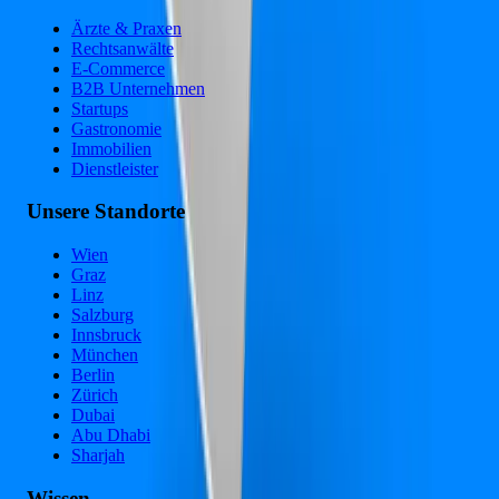
Ärzte & Praxen
Rechtsanwälte
E-Commerce
B2B Unternehmen
Startups
Gastronomie
Immobilien
Dienstleister
Unsere Standorte
Wien
Graz
Linz
Salzburg
Innsbruck
München
Berlin
Zürich
Dubai
Abu Dhabi
Sharjah
Wissen