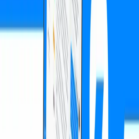
konfigurierbare Regelwerke — Positionslimits, Wash-Trading-
Erkennung, Marktmanipulationsschutz — ohne die Latenz
signifikant zu erhöhen. Ein separates Risk-Management-System
überwacht Portfolio-Risiken in Echtzeit.
Ergebnisse & Impact
Die End-to-End-Latenz liegt bei unter 50 Millisekunden — eine
Reduktion um 75% gegenüber dem Ausgangszustand. 100%
Compliance mit allen relevanten regulatorischen Anforderungen
(MiCA, MiFID II). Die Plattform verarbeitet über 50.000 Orders pro
Sekunde bei garantierter Auditierbarkeit jeder einzelnen Transaktion.
Das Risikomanagement-System hat seit dem Launch null
ungewollte Exposure-Überschreitungen verzeichnet.
“
Die Trading-Latenz von unter 50ms gibt uns einen
echten Wettbewerbsvorteil.
”
C
Crypto Trading Platform